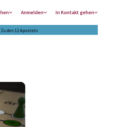
chen
Anmelden
In Kontakt gehen
Zu den 12 Aposteln