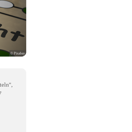
© Pixabay
teln",
7