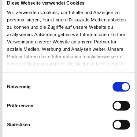
Diese Webseite verwendet Cookies
Spielen, Spaß haben, Klönen, Kaffeetrinken - wenn sie
diese Komponenten mögen, sind Sie bei der Spielegruppe
Wir verwenden Cookies, um Inhalte und Anzeigen zu
genau richtig! Jeden Mittwoch von 14-16 Uhr im
personalisieren, Funktionen für soziale Medien anbieten
Seniorentreff der Kirchengemeinde "Zu den 12
zu können und die Zugriffe auf unsere Website zu
Aposteln", Elbgaustraße 140. Los geht´s!
analysieren. Außerdem geben wir Informationen zu Ihrer
Verwendung unserer Website an unsere Partner für
soziale Medien, Werbung und Analysen weiter. Unsere
Partner führen diese Informationen möglicherweise mit
weiteren Daten zusammen, die Sie ihnen bereitgestellt
haben oder die sie im Rahmen Ihrer Nutzung der Dienste
gesammelt haben.
Einwilligungsauswahl
Notwendig
Präferenzen
Statistiken