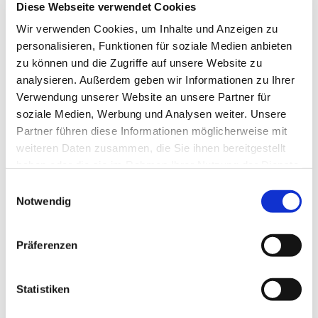
Diese Webseite verwendet Cookies
Spielen, Spaß haben, Klönen, Kaffeetrinken - wenn sie
diese Komponenten mögen, sind Sie bei der Spielegruppe
Wir verwenden Cookies, um Inhalte und Anzeigen zu
genau richtig! Jeden Mittwoch von 14-16 Uhr im
personalisieren, Funktionen für soziale Medien anbieten
Seniorentreff der Kirchengemeinde "Zu den 12
zu können und die Zugriffe auf unsere Website zu
Aposteln", Elbgaustraße 140. Los geht´s!
analysieren. Außerdem geben wir Informationen zu Ihrer
Verwendung unserer Website an unsere Partner für
soziale Medien, Werbung und Analysen weiter. Unsere
Partner führen diese Informationen möglicherweise mit
weiteren Daten zusammen, die Sie ihnen bereitgestellt
haben oder die sie im Rahmen Ihrer Nutzung der Dienste
gesammelt haben.
Einwilligungsauswahl
Notwendig
Präferenzen
Statistiken