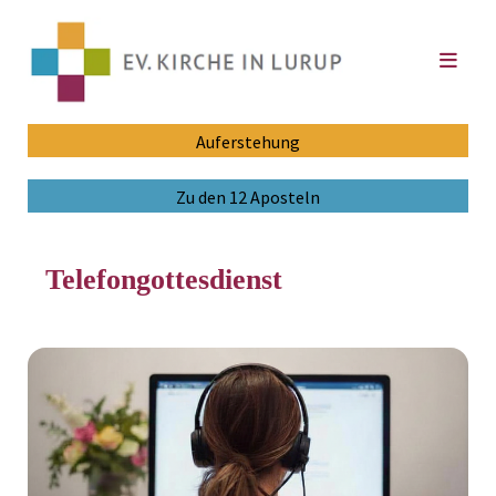
Auferstehung
Zu den 12 Aposteln
Telefongottesdienst