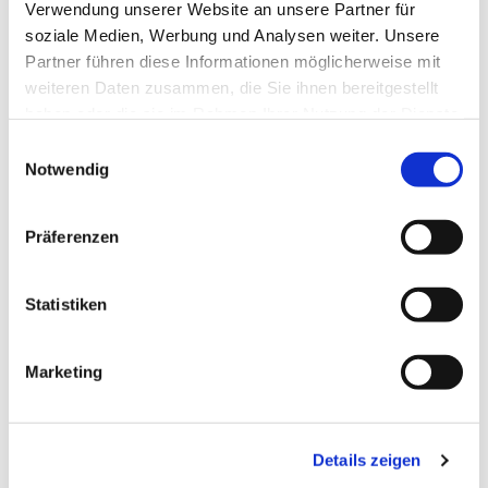
Verwendung unserer Website an unsere Partner für
Herzlich laden wir Sie zu unserem Telefongottesdienst
soziale Medien, Werbung und Analysen weiter. Unsere
ein. Gemeinsam wollen wir zur Ruhe kommen, beten und
Partner führen diese Informationen möglicherweise mit
eine ermutigende Predigt hören, die durch den Alltag
weiteren Daten zusammen, die Sie ihnen bereitgestellt
trägt.
haben oder die sie im Rahmen Ihrer Nutzung der Dienste
gesammelt haben.
Nehmen Sie sich eine Zeit der Besinnung und
Einwilligungsauswahl
Notwendig
Gemeinschaft. Ganz einfach per Telefon von zuhause
aus. Wir freuen uns, wenn Sie dabei sind.
Präferenzen
Statistiken
Dies könnte Sie auch
interessieren
Marketing
Details zeigen